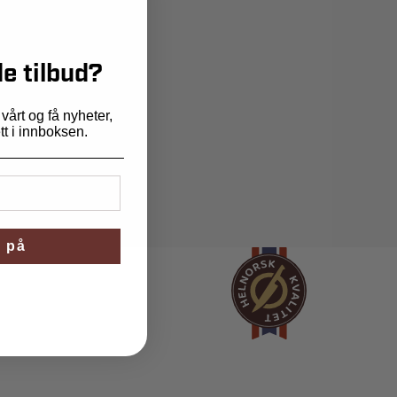
e tilbud?
årt og få nyheter,
ett i innboksen.
 på