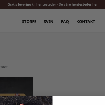
Gratis levering til hentesteder - Se våre hentesteder
her
STORFE
SVIN
FAQ
KONTAKT
tatet