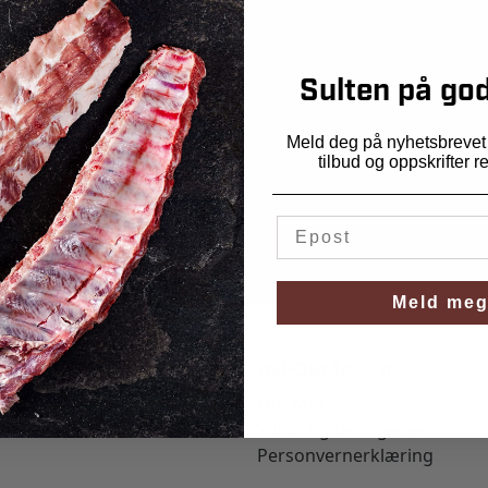
Sulten på god
Meld deg på nyhetsbrevet v
tilbud og oppskrifter r
Meld meg
INFORMASJON
Om Mør
Vilkår og betingelser
Personvernerklæring