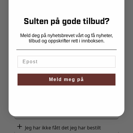
Vi har ikke utkjøring eller mulighet for å
utlevere varer på helligdager.
Sulten på gode tilbud?
Meld deg på nyhetsbrevet vårt og få nyheter,
Når er det bestillingsfrist?
tilbud og oppskrifter rett i innboksen.
Har dere butikk hvor jeg kan handle
Jeg savner varer i nettbutikken
Meld meg på
Hvor kommer kjøttet fra?
Hvor lang holdbarhet har kjøttet?
Hvordan er kjøttet pakket?
Jeg har ikke fått det jeg har bestilt