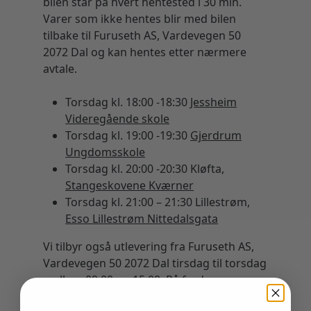
bilen står på hvert hentested i 30 min.
Varer som ikke hentes blir med bilen
tilbake til Furuseth AS, Vardevegen 50
2072 Dal og kan hentes etter nærmere
avtale.
Torsdag kl. 18:00 -18:30
Jessheim
Videregående skole
Torsdag kl. 19:00 -19:30
Gjerdrum
Ungdomsskole
Torsdag kl. 20:00 -20:30 Kløfta,
Stangeskovene Kværner
Torsdag kl. 21:00 – 21:30 Lillestrøm,
Esso Lillestrøm Nittedalsgata
Vi tilbyr også utlevering fra Furuseth AS,
Vardevegen 50 2072 Dal tirsdag til torsdag
mellom 09:00 og 15:00. På fredager
mellom 09:00 og 13:00