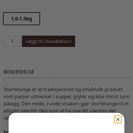
1,0-1,5kg
Storfetunge antall
Legg til i handlekurv
BESKRIVELSE
Storfetunge er et tradisjonsrikt og smakfullt produkt
som passer utmerket i supper, gryter og ikke minst som
pålegg. Den milde, runde smaken gjør storfetunge til et
allsidig valg for deg som vil ha noe litt utenom det
vanlige.
Innhold