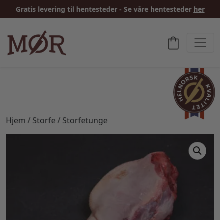
Gratis levering til hentesteder - Se våre hentesteder
her
Hjem
/
Storfe
/ Storfetunge