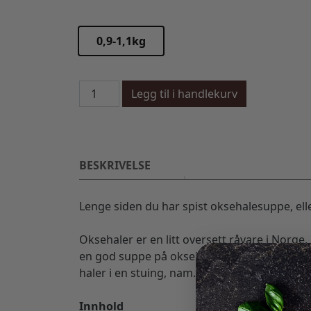
0,9-1,1kg
Oksehale antall
Legg til i handlekurv
BESKRIVELSE
Lenge siden du har spist oksehalesuppe, ell
Oksehaler er en litt oversett råvare i Norge
en god suppe på oksehaler er du solgt, ell
haler i en stuing, nam.
Innhold