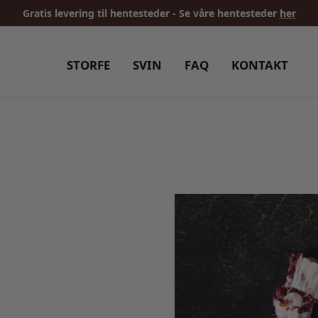
Gratis levering til hentesteder - Se våre hentesteder
her
STORFE
SVIN
FAQ
KONTAKT