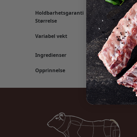
Holdbarhetsgaranti
Min. 11 dager, 
Størrelse
Ca. 1,0 kg
Produktet variere
Variabel vekt
Prisen blir juster
utleveringsdage
Haler fra storfe.
Ingredienser
for både hunndy
Storfe fra Østlan
Opprinnelse
pakket av Furuse