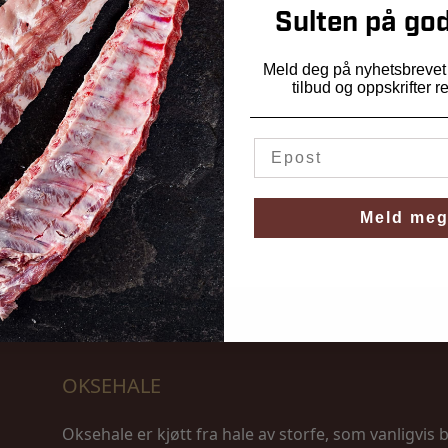
Sulten på god
vakumpakket
Meld deg på nyhetsbrevet v
tilbud og oppskrifter r
r i vekt og størrelse.
t på faktisk vekt på
n
 Storfe er felles betegnelse
r og hanndyr.
det. Slaktet, skåret og
Meld meg
th AS
OKSEHALE
Oksehale er kjøtt fra hale av storfe, som vanligvis b