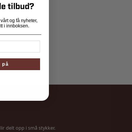
e tilbud?
årt og få nyheter,
ett i innboksen.
 på
lir delt opp i små stykker.