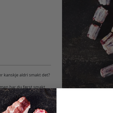
er kanskje aldri smakt det?
, men har du først smakt
er hva med braiserende