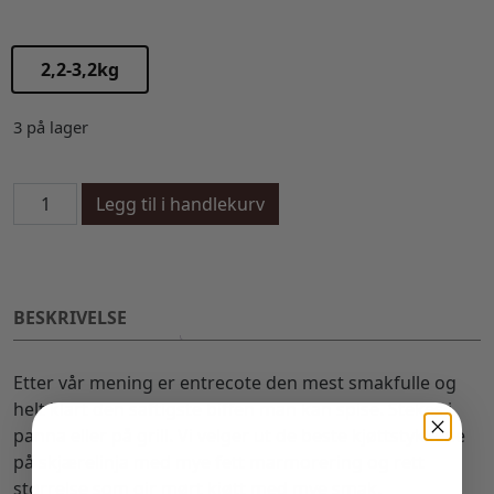
2,2-3,2kg
3 på lager
Entrecôte, hel antall
Legg til i handlekurv
BESKRIVELSE
Etter vår mening er entrecote den mest smakfulle og
helt klart den saftigste biffen man kan spise. Stekes i
panna eller på grill. Vi velger ut de beste kjøttstykkene
på skjærelinja med mye fett marmorering og rett
størrelse som gir mørt kjøtt med mye smak.