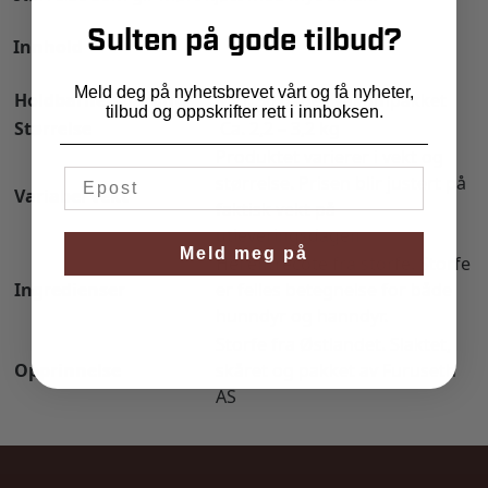
Sulten på gode tilbud?
Innhold
Meld deg på nyhetsbrevet vårt og få nyheter,
Holdbarhetsgaranti
Min. 30 dager, vakumpakket
tilbud og oppskrifter rett i innboksen.
Størrelse
Ca. 2,2 – 3,2 kg
Produktet varierer i vekt og
størrelse. Prisen blir justert på
Variabel vekt
faktisk vekt på
utleveringsdagen
Meld meg på
Hel entrecôte fra storfe. Storfe
Ingredienser
er felles betegnelse for både
hunndyr og hanndyr.
Storfe fra Østlandet. Slaktet,
Opprinnelse
skåret og pakket av Furuseth
AS