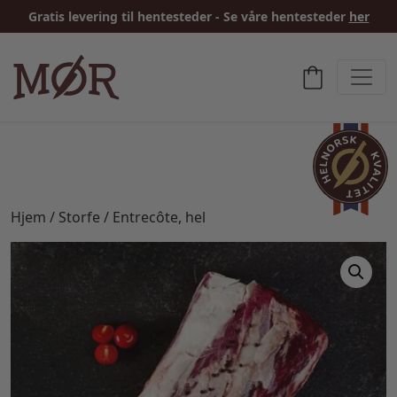
Gratis levering til hentesteder - Se våre hentesteder
her
Hjem
/
Storfe
/ Entrecôte, hel